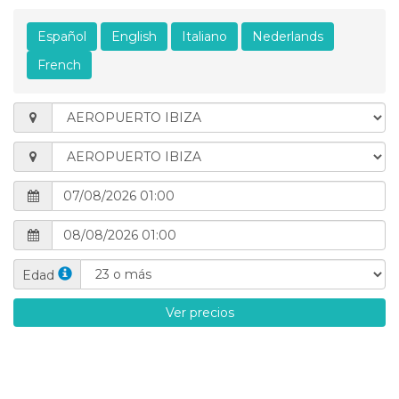
Español
English
Italiano
Nederlands
French
Edad
Ver precios